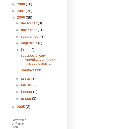
►
2008
(18)
►
2007
(30)
▼
2006
(39)
►
december
(8)
►
november
(11)
►
szeptember
(3)
►
augusztus
(2)
▼
július
(2)
Budapest? vagy
Amerika?van, hogy
itt is úgy érzem ...
Homlokzatok
►
június
(3)
►
május
(6)
►
február
(1)
►
január
(3)
►
2005
(3)
Reference
of Paulay
utca