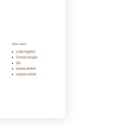
other sites
Lotta Agaton
Szonja blogja
Ziti
Ivanka Beton
reddot online