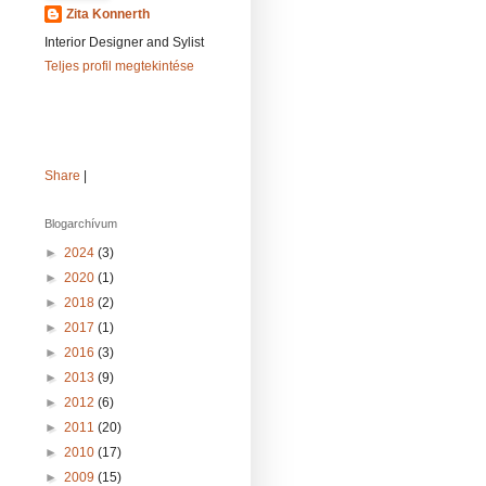
Zita Konnerth
Interior Designer and Sylist
Teljes profil megtekintése
Share
|
Blogarchívum
►
2024
(3)
►
2020
(1)
►
2018
(2)
►
2017
(1)
►
2016
(3)
►
2013
(9)
►
2012
(6)
►
2011
(20)
►
2010
(17)
►
2009
(15)