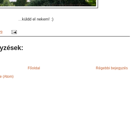
...küldd el nekem! :)
29
yzések:
Főoldal
Régebbi bejegyzés
e (Atom)