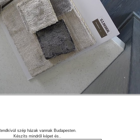
endkívül szép házak vannak Budapesten.
Készíts mindről képet és..