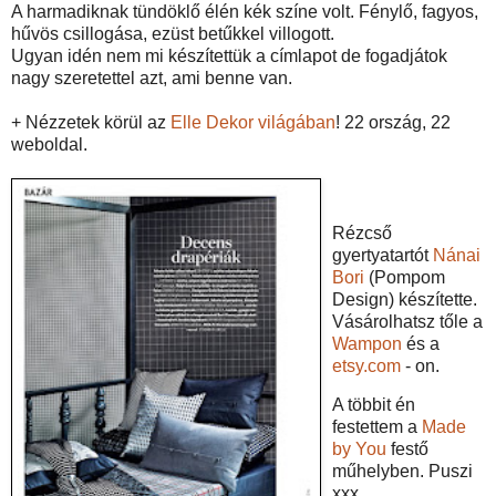
A harmadiknak tündöklő élén kék színe volt. Fénylő, fagyos,
hűvös csillogása, ezüst betűkkel villogott.
Ugyan idén nem mi készítettük a címlapot de fogadjátok
nagy szeretettel azt, ami benne van.
+ Nézzetek körül az
Elle Dekor világában
! 22 ország, 22
weboldal.
Rézcső
gyertyatartót
Nánai
Bori
(Pompom
Design) készítette.
Vásárolhatsz tőle a
Wampon
és a
etsy.com
- on.
A többit én
festettem a
Made
by You
festő
műhelyben. Puszi
xxx