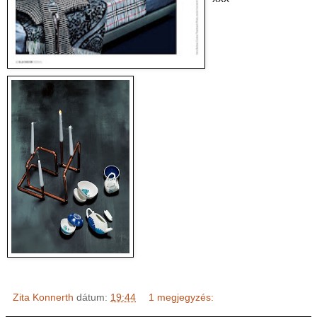
Zita Konnerth
dátum:
19:44
1 megjegyzés: