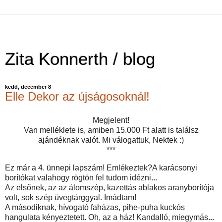
Zita Konnerth / blog
kedd, december 8
Elle Dekor az újságosoknál!
Megjelent!
Van melléklete is, amiben 15.000 Ft alatt is találsz
ajándéknak valót. Mi válogattuk, Nektek :)
***
Ez már a 4. ünnepi lapszám! Emlékeztek?A karácsonyi
borítókat valahogy rögtön fel tudom idézni...
Az elsőnek, az az álomszép, kazettás ablakos aranyborítója
volt, sok szép üvegtárggyal. Imádtam!
A másodiknak, hívogató faházas, pihe-puha kuckós
hangulata kényeztetett. Oh, az a ház! Kandalló, miegymás...