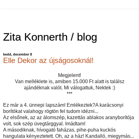
Zita Konnerth / blog
kedd, december 8
Elle Dekor az újságosoknál!
Megjelent!
Van melléklete is, amiben 15.000 Ft alatt is találsz
ajándéknak valót. Mi válogattuk, Nektek :)
***
Ez már a 4. ünnepi lapszám! Emlékeztek?A karácsonyi
borítókat valahogy rögtön fel tudom idézni...
Az elsőnek, az az álomszép, kazettás ablakos aranyborítója
volt, sok szép üvegtárggyal. Imádtam!
A másodiknak, hívogató faházas, pihe-puha kuckós
hangulata kényeztetett. Oh, az a ház! Kandalló, miegymás...