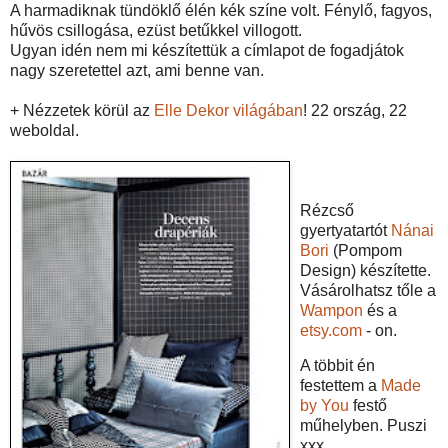
A harmadiknak tündöklő élén kék színe volt. Fénylő, fagyos,
hűvös csillogása, ezüst betűkkel villogott.
Ugyan idén nem mi készítettük a címlapot de fogadjátok
nagy szeretettel azt, ami benne van.
+ Nézzetek körül az
Elle Dekor világában
! 22 ország, 22
weboldal.
Rézcső
gyertyatartót
Nánai
Bori
(Pompom
Design) készítette.
Vásárolhatsz tőle a
Wampon
és a
etsy.com
- on.
A többit én
festettem a
Made
by You
festő
műhelyben. Puszi
xxx