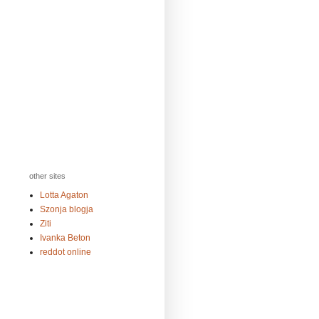
other sites
Lotta Agaton
Szonja blogja
Ziti
Ivanka Beton
reddot online