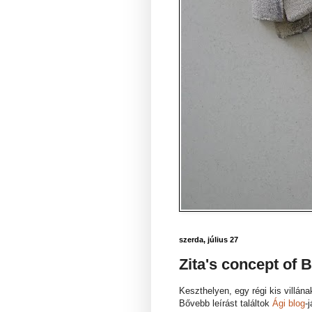
szerda, július 27
Zita's concept of 
Keszthelyen, egy régi kis villán
Bővebb leírást találtok
Ági blog
-