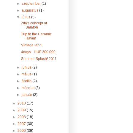
►
szeptember
(1)
►
augusztus
(1)
▼
július
(5)
Zita's concept of
Balaton
Trip to the Ceramic
Haven
Vintage land
4days - HUF 200,000
Summer Splash! 2011
►
június
(2)
►
május
(1)
►
április
(2)
►
március
(3)
►
január
(2)
►
2010
(17)
►
2009
(15)
►
2008
(18)
►
2007
(30)
►
2006
(39)