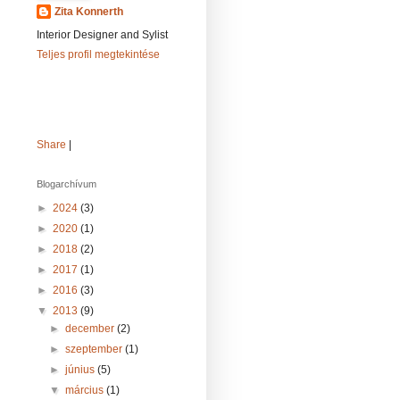
Zita Konnerth
Interior Designer and Sylist
Teljes profil megtekintése
Share
|
Blogarchívum
►
2024
(3)
►
2020
(1)
►
2018
(2)
►
2017
(1)
►
2016
(3)
▼
2013
(9)
►
december
(2)
►
szeptember
(1)
►
június
(5)
▼
március
(1)